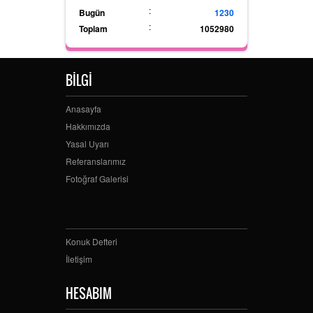
:
Bugün
1230
:
Toplam
1052980
BİLGİ
Anasayfa
Hakkımızda
Yasal Uyarı
Referanslarımız
Fotoğraf Galerisi
Konuk Defteri
İletişim
HESABIM