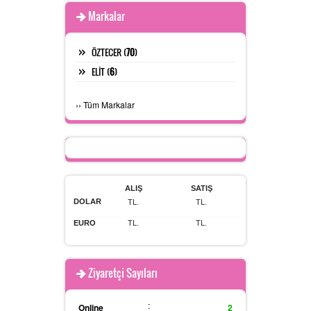
Markalar
ÖZTECER (
70
)
ELİT (
6
)
›
›
Tüm Markalar
ALIŞ
SATIŞ
DOLAR
TL.
TL.
EURO
TL.
TL.
Ziyaretçi Sayıları
:
Online
2