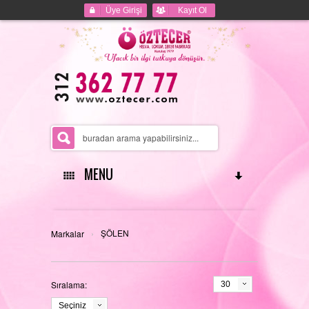
Üye Girişi
Kayıt Ol
MENU
ANASAYFA
›
ŞÖLEN
Markalar
Sıralama:
30
HAKKIMIZDA
Seçiniz