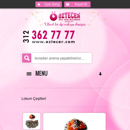
Üye Girişi
Kayıt Ol
MENU
ANASAYFA
Lokum Çeşitleri
HAKKIMIZDA