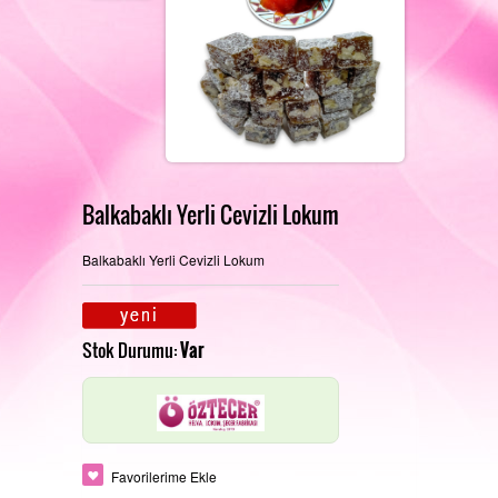
REFERANSLARIMIZ
FOTOĞRAF GALERISI
Balkabaklı Yerli Cevizli Lokum
Balkabaklı Yerli Cevizli Lokum
PERAKENDE SATIŞ MAĞAZAMIZ
İLETIŞIM
Stok Durumu:
Var
ÜRETIM ALANLARIMIZ
Favorilerime Ekle