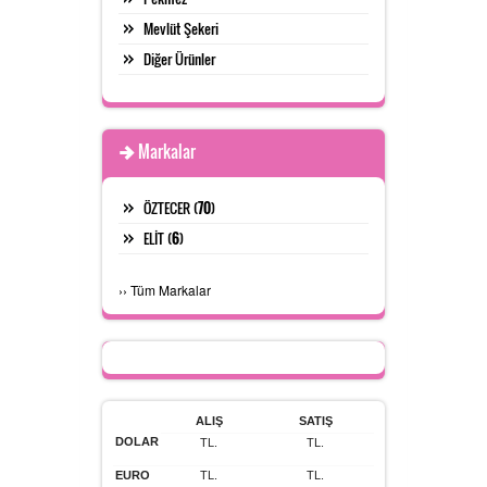
Mevlüt Şekeri
Diğer Ürünler
Markalar
ÖZTECER (
70
)
ELİT (
6
)
›
›
Tüm Markalar
ALIŞ
SATIŞ
DOLAR
TL.
TL.
EURO
TL.
TL.