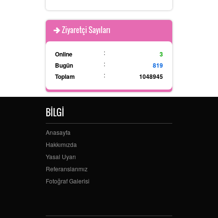
Ziyaretçi Sayıları
:
Online
3
:
Bugün
819
:
Toplam
1048945
BİLGİ
Anasayfa
Hakkımızda
Yasal Uyarı
Referanslarımız
Fotoğraf Galerisi