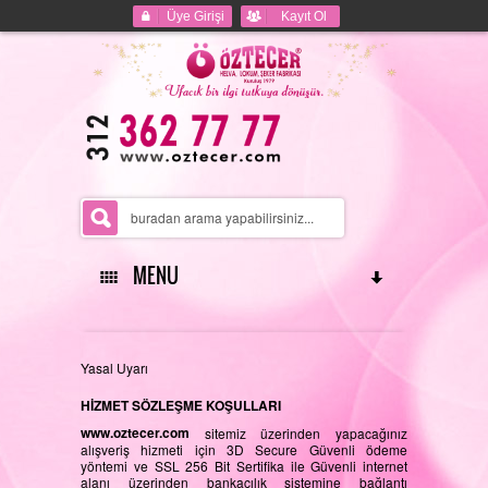
Üye Girişi
Kayıt Ol
MENU
ANASAYFA
Yasal Uyarı
HİZMET SÖZLEŞME KOŞULLARI
www.oztecer.com
sitemiz üzerinden yapacağınız
alışveriş hizmeti için 3D Secure Güvenli ödeme
HAKKIMIZDA
yöntemi ve SSL 256 Bit Sertifika ile Güvenli internet
alanı üzerinden bankacılık sistemine bağlantı