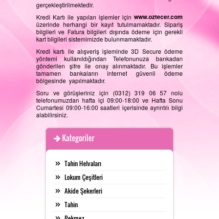
gerçekleştirilmektedir.
www.oztecer.com
Kredi Kartı ile yapılan işlemler için
üzerinde herhangi bir kayıt tutulmamaktadır. Sipariş
bilgileri ve Fatura bilgileri dışında ödeme için gerekli
REFERANSLARIMIZ
kart bilgileri sistemimizde bulunmamaktadır.
Kredi kartı ile alışveriş işleminde 3D Secure ödeme
yöntemi kullanıldığından Telefonunuza bankadan
gönderilen şifre ile onay alınmaktadır. Bu işlemler
tamamen bankaların internet güvenli ödeme
FOTOĞRAF GALERISI
bölgesinde yapılmaktadır.
Soru ve görüşleriniz için (0312) 319 06 57 nolu
telefonumuzdan hafta içi 09:00-18:00 ve Hafta Sonu
Cumartesi 09:00-16:00 saatleri içerisinde ayrıntılı bilgi
alabilirsiniz.
PERAKENDE SATIŞ MAĞAZAMIZ
İLETIŞIM
Kategoriler
Tahin Helvaları
ÜRETIM ALANLARIMIZ
Lokum Çeşitleri
Akide Şekerleri
Tahin
Pekmez