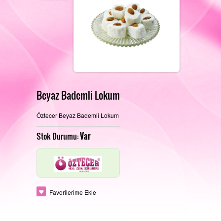
REFERANSLARIMIZ
FOTOĞRAF GALERISI
Beyaz Bademli Lokum
Öztecer Beyaz Bademli Lokum
PERAKENDE SATIŞ MAĞAZAMIZ
İLETIŞIM
Stok Durumu:
Var
ÜRETIM ALANLARIMIZ
Favorilerime Ekle