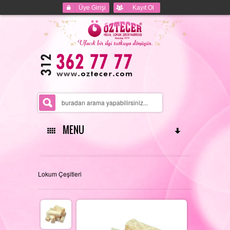
Üye Girişi
Kayıt Ol
MENU
ANASAYFA
Lokum Çeşitleri
HAKKIMIZDA