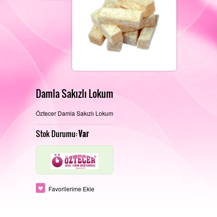
REFERANSLARIMIZ
FOTOĞRAF GALERISI
Damla Sakızlı Lokum
Öztecer Damla Sakızlı Lokum
PERAKENDE SATIŞ MAĞAZAMIZ
İLETIŞIM
Stok Durumu:
Var
ÜRETIM ALANLARIMIZ
Favorilerime Ekle