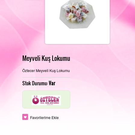
REFERANSLARIMIZ
FOTOĞRAF GALERISI
Meyveli Kuş Lokumu
Öztecer Meyveli Kuş Lokumu
PERAKENDE SATIŞ MAĞAZAMIZ
İLETIŞIM
Stok Durumu:
Var
ÜRETIM ALANLARIMIZ
Favorilerime Ekle