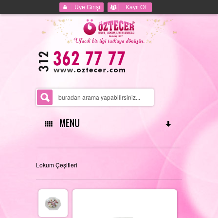
Üye Girişi
Kayıt Ol
MENU
ANASAYFA
Lokum Çeşitleri
HAKKIMIZDA