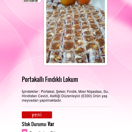
REFERANSLARIMIZ
FOTOĞRAF GALERISI
PERAKENDE SATIŞ MAĞAZAMIZ
İLETIŞIM
Portakallı Fındıklı Lokum
İçindekiler : Portakal, Şeker, Fındık, Mısır Nişastası, Su,
Hindistan Cevizi, Asitliği Düzenleyici (E330) Ürün yaş
ÜRETIM ALANLARIMIZ
meyvadan yapılmaktadır.
Stok Durumu:
Var