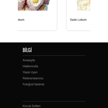
Sade Lokum
BİLGİ
Anasayfa
Hakkımızda
Yasal Uyarı
Referanslarımız
Fotoğraf Galerisi
Konuk Defteri