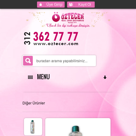
Üye Girişi
Kayıt Ol
MENU
ANASAYFA
Diğer Ürünler
HAKKIMIZDA