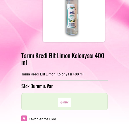
REFERANSLARIMIZ
FOTOĞRAF GALERISI
Tarım Kredi Elit Limon Kolonyası 400
ml
PERAKENDE SATIŞ MAĞAZAMIZ
İLETIŞIM
Tarım Kredi Elit Limon Kolonyası 400 ml
Stok Durumu:
Var
ÜRETIM ALANLARIMIZ
Favorilerime Ekle