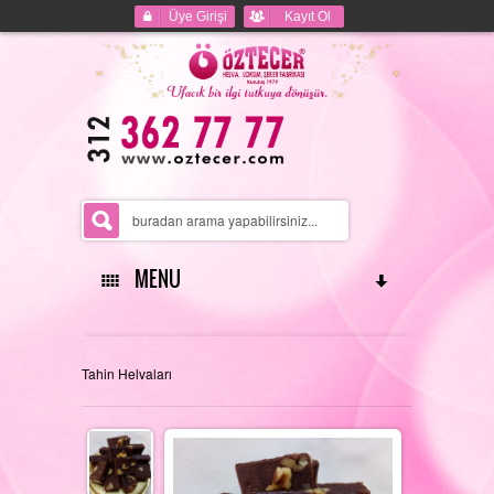
Üye Girişi
Kayıt Ol
MENU
ANASAYFA
Tahin Helvaları
HAKKIMIZDA