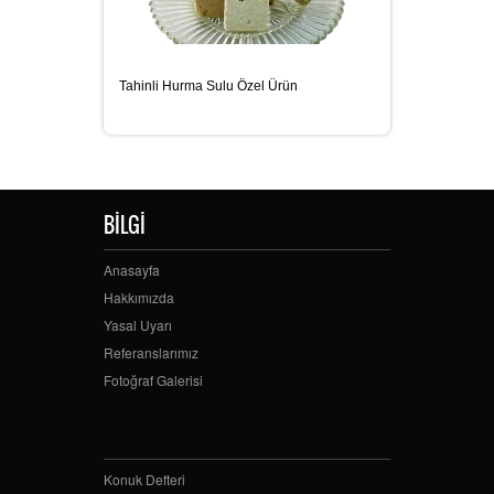
Tahinli Hurma Sulu Özel Ürün
Kakaol
BİLGİ
Anasayfa
Hakkımızda
Yasal Uyarı
Referanslarımız
Fotoğraf Galerisi
Konuk Defteri