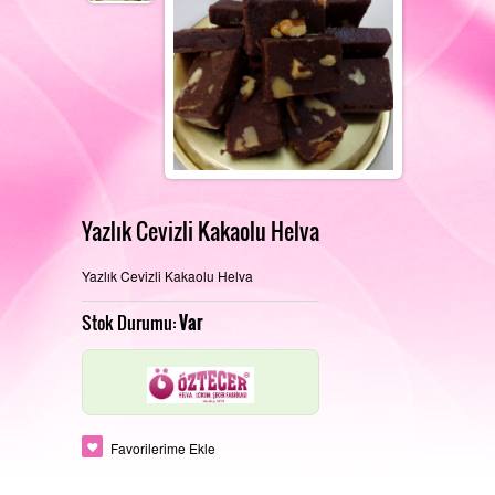
REFERANSLARIMIZ
FOTOĞRAF GALERISI
Yazlık Cevizli Kakaolu Helva
PERAKENDE SATIŞ MAĞAZAMIZ
İLETIŞIM
Yazlık Cevizli Kakaolu Helva
Stok Durumu:
Var
ÜRETIM ALANLARIMIZ
Favorilerime Ekle