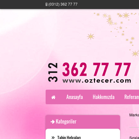
(0312) 362 77 77
Anasayfa
Hakkımızda
Referan
Marka
Kategoriler
Tahin Helvaları
Sıral