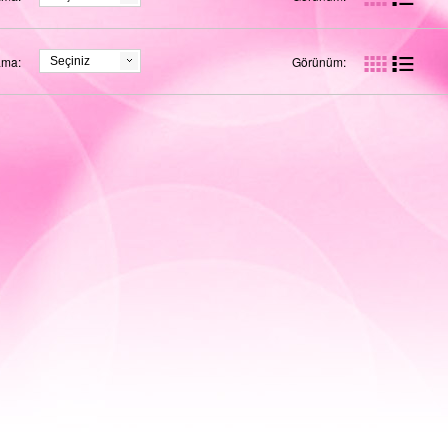
ama:
Görünüm:
Seçiniz