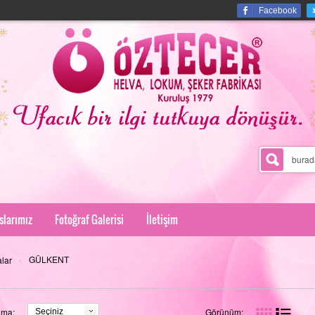
Facebook
slarımız
Fotoğraf Galerisi
İletişim
›
GÜLKENT
lar
ama:
Görünüm:
Seçiniz