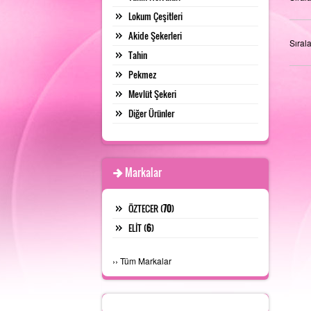
Lokum Çeşitleri
Akide Şekerleri
Sıral
Tahin
Pekmez
Mevlüt Şekeri
Diğer Ürünler
Markalar
ÖZTECER (
70
)
ELİT (
6
)
›
›
Tüm Markalar