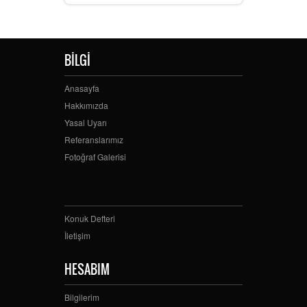
BİLGİ
Anasayfa
Hakkımızda
Yasal Uyarı
Referanslarımız
Fotoğraf Galerisi
Konuk Defteri
İletişim
HESABIM
Bilgilerim