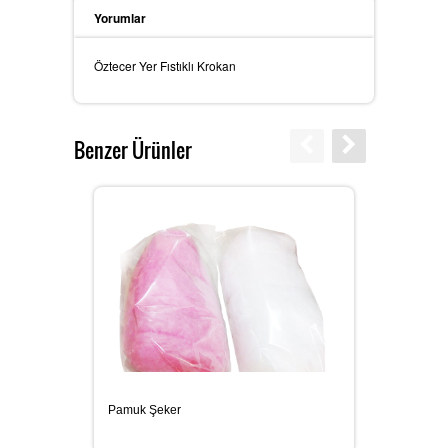
Yorumlar
Öztecer Yer Fıstıklı Krokan
Benzer Ürünler
Pamuk Şeker
Cevizli