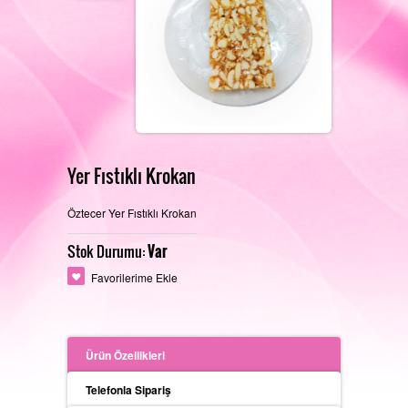
REFERANSLARIMIZ
FOTOĞRAF GALERISI
Yer Fıstıklı Krokan
Öztecer Yer Fıstıklı Krokan
PERAKENDE SATIŞ MAĞAZAMIZ
İLETIŞIM
Stok Durumu:
Var
Favorilerime Ekle
ÜRETIM ALANLARIMIZ
Ürün Özellikleri
Telefonla Sipariş