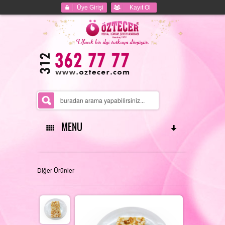
Üye Girişi
Kayıt Ol
MENU
ANASAYFA
Diğer Ürünler
HAKKIMIZDA